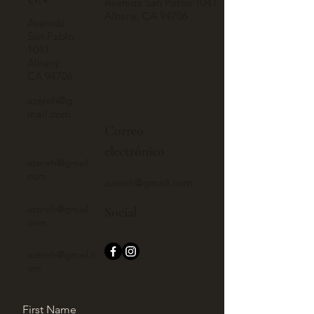
Avenida San Pablo 1041
Albany, CA 94706
Avenida
San Pablo
1041
Albany,
CA 94706
azereh@g
mail.com
Correo
electrónico
azereh@gmail.
com
azereh@gmail.com
azereh@gmail.
Social
com
azereh@gmail.c
om
First Name