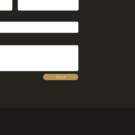
Send
ción escrita por