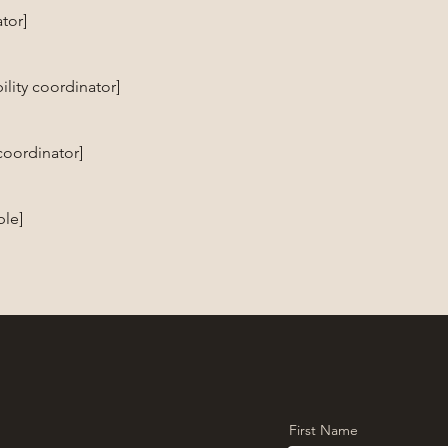
tor]
lity coordinator]
 coordinator]
ble]
First Name