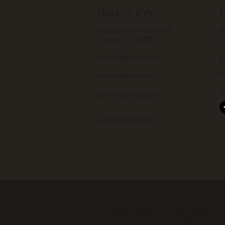
DIRECCIÓN
Avenida San Pablo 1041
A
Albany, CA 94706
A
azereh@gmail.com
C
a
azereh@gmail.com
S
azereh@gmail.com
azereh@gmail.com
Nuestro regalo 