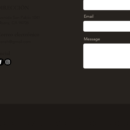
DIRECCIÓN
Email
venida San Pablo 1041
lbany, CA 94706
orreo electrónico
Message
zereh@gmail.com
ocial
para ti es una oración de medita