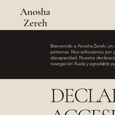
Anosha
Zereh
Bienvenido a Anosha Zereh, un s
personas. Nos esforzamos por ga
discapacidad. Nuestra declarac
navegación fluida y agradable pa
DECLA